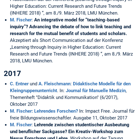
Higher Education: Current Research and Future Trends
(INHERE 2018) “, am 8./9. März 2018, LMU München.
M. Fischer
:
An integrative model for “teaching-based
inquiry”? Advancing the debate of how to link teaching and
research for the mutual benefit of students and scholars.
Akzeptiert als Short Communication auf der Konferenz
„Learning through Inquiry in Higher Education: Current
Research and Future Trends (INHERE 2018) “, am 8./9. März
2018, LMU München.
2017
C. Entner
und
A. Fleischmann
:
Didaktische Modelle für den
Kleingruppenunterricht
. In:
Journal für Manuelle Medizin
,
Themenheft "Didaktik und Kommunikation" (6/2017),
Oktober 2017
M. Fischer:
Lehrendes Forschen?
In: Impact Free. Journal für
freie Bildungswissenschaftler. Ausgabe 11, Oktober 2017
M. Fischer
:
Lehrende zwischen studentischer Ausbeutung
und beruflicher Sackgasse? Ein Kreativ-Workshop zum
Nexus Forschung und Lehre
. Workshop auf der Tagung