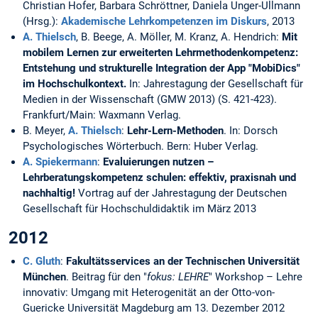
Christian Hofer, Barbara Schröttner, Daniela Unger-Ullmann
(Hrsg.):
Akademische Lehrkompetenzen im Diskurs
, 2013
A. Thielsch
, B. Beege, A. Möller, M. Kranz, A. Hendrich:
Mit
mobilem Lernen zur erweiterten Lehrmethodenkompetenz:
Entstehung und strukturelle Integration der App "MobiDics"
im Hochschulkontext.
In: Jahrestagung der Gesellschaft für
Medien in der Wissenschaft (GMW 2013) (S. 421-423).
Frankfurt/Main: Waxmann Verlag.
B. Meyer,
A. Thielsch
:
Lehr-Lern-Methoden
. In: Dorsch
Psychologisches Wörterbuch. Bern: Huber Verlag.
A. Spiekermann
:
Evaluierungen nutzen –
Lehrberatungskompetenz schulen: effektiv, praxisnah und
nachhaltig!
Vortrag auf der Jahrestagung der Deutschen
Gesellschaft für Hochschuldidaktik im März 2013
2012
C. Gluth
:
Fakultätsservices an der Technischen Universität
München
. Beitrag für den "
fokus: LEHRE
" Workshop – Lehre
innovativ: Umgang mit Heterogenität an der Otto-von-
Guericke Universität Magdeburg am 13. Dezember 2012