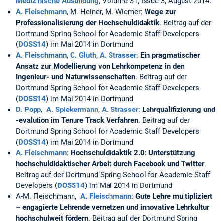
Medizinische Ausbildung
, Volume 31, Issue 3, August 2014.
A. Fleischmann
, M. Heiner, M. Wiemer:
Wege zur
Professionalisierung der Hochschuldidaktik
. Beitrag auf der
Dortmund Spring School for Academic Staff Developers
(
DOSS14
) im Mai 2014 in Dortmund
A. Fleischmann
,
C. Gluth
,
A. Strasser
:
Ein pragmatischer
Ansatz zur Modellierung von Lehrkompetenz in den
Ingenieur- und Naturwissenschaften
. Beitrag auf der
Dortmund Spring School for Academic Staff Developers
(
DOSS14
) im Mai 2014 in Dortmund
D. Popp
,
A. Spiekermann
,
A. Strasser
:
Lehrqualifizierung und
-evalution im Tenure Track Verfahren
. Beitrag auf der
Dortmund Spring School for Academic Staff Developers
(
DOSS14
) im Mai 2014 in Dortmund
A. Fleischmann
:
Hochschuldidaktik 2.0: Unterstützung
hochschuldidaktischer Arbeit durch Facebook und Twitter
.
Beitrag auf der Dortmund Spring School for Academic Staff
Developers (
DOSS14
) im Mai 2014 in Dortmund
A-M. Fleischmann,
A. Fleischmann
:
Gute Lehre multipliziert
– engagierte Lehrende vernetzen und innovative Lehrkultur
hochschulweit fördern
. Beitrag auf der Dortmund Spring