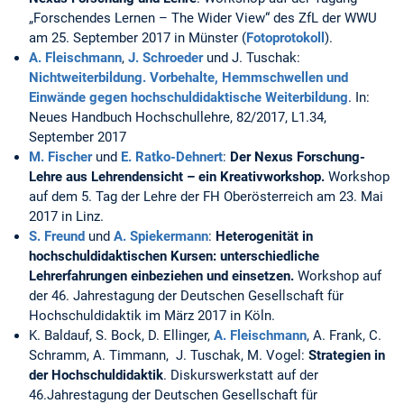
„Forschendes Lernen – The Wider View“ des ZfL der WWU
am 25. September 2017 in Münster (
Fotoprotokoll
).
A. Fleischmann
,
J. Schroeder
und J. Tuschak:
Nichtweiterbildung. Vorbehalte, Hemmschwellen und
Einwände gegen hochschuldidaktische Weiterbildung
. In:
Neues Handbuch Hochschullehre, 82/2017, L1.34,
September 2017
M. Fischer
und
E. Ratko-Dehnert
:
Der Nexus Forschung-
Lehre aus Lehrendensicht – ein Kreativworkshop.
Workshop
auf dem 5. Tag der Lehre der FH Oberösterreich am 23. Mai
2017 in Linz.
S. Freund
und
A. Spiekermann
:
Heterogenität in
hochschuldidaktischen Kursen: unterschiedliche
Lehrerfahrungen einbeziehen und einsetzen.
Workshop auf
der 46. Jahrestagung der Deutschen Gesellschaft für
Hochschuldidaktik im März 2017 in Köln.
K. Baldauf, S. Bock, D. Ellinger,
A. Fleischmann
, A. Frank, C.
Schramm, A. Timmann, J. Tuschak, M. Vogel:
Strategien in
der Hochschuldidaktik
. Diskurswerkstatt auf der
46.Jahrestagung der Deutschen Gesellschaft für