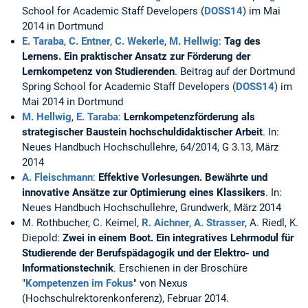
School for Academic Staff Developers (
DOSS14
) im Mai
2014 in Dortmund
E. Taraba
,
C. Entner
,
C. Wekerle
,
M. Hellwig
:
Tag des
Lernens. Ein praktischer Ansatz zur Förderung der
Lernkompetenz von Studierenden
. Beitrag auf der Dortmund
Spring School for Academic Staff Developers (
DOSS14
) im
Mai 2014 in Dortmund
M. Hellwig
,
E. Taraba
:
Lernkompetenzförderung als
strategischer Baustein hochschuldidaktischer Arbeit
. In:
Neues Handbuch Hochschullehre, 64/2014, G 3.13, März
2014
A. Fleischmann
:
Effektive Vorlesungen. Bewährte und
innovative Ansätze zur Optimierung eines Klassikers
. In:
Neues Handbuch Hochschullehre, Grundwerk, März 2014
M. Rothbucher, C. Keimel,
R. Aichner
,
A. Strasser
, A. Riedl, K.
Diepold:
Zwei in einem Boot. Ein integratives Lehrmodul für
Studierende der Berufspädagogik und der Elektro- und
Informationstechnik
. Erschienen in der Broschüre
"
Kompetenzen im Fokus
" von Nexus
(Hochschulrektorenkonferenz), Februar 2014.