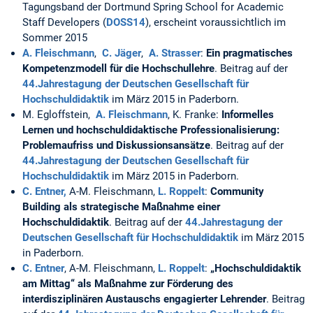
Tagungsband der Dortmund Spring School for Academic
Staff Developers (
DOSS14
), erscheint voraussichtlich im
Sommer 2015
A. Fleischmann
,
C. Jäger
,
A. Strasser
:
Ein pragmatisches
Kompetenzmodell für die Hochschullehre
. Beitrag auf der
44.Jahrestagung der Deutschen Gesellschaft für
Hochschuldidaktik
im März 2015 in Paderborn.
M. Egloffstein,
A. Fleischmann
, K. Franke:
Informelles
Lernen und hochschuldidaktische Professionalisierung:
Problemaufriss und Diskussionsansätze
. Beitrag auf der
44.Jahrestagung der Deutschen Gesellschaft für
Hochschuldidaktik
im März 2015 in Paderborn.
C. Entner,
A-M. Fleischmann,
L. Roppelt
:
Community
Building als strategische Maßnahme einer
Hochschuldidaktik
. Beitrag auf der
44.Jahrestagung der
Deutschen Gesellschaft für Hochschuldidaktik
im März 2015
in Paderborn.
C. Entner
, A-M. Fleischmann,
L. Roppelt
:
„Hochschuldidaktik
am Mittag“ als Maßnahme zur Förderung des
interdisziplinären Austauschs engagierter Lehrender
. Beitrag