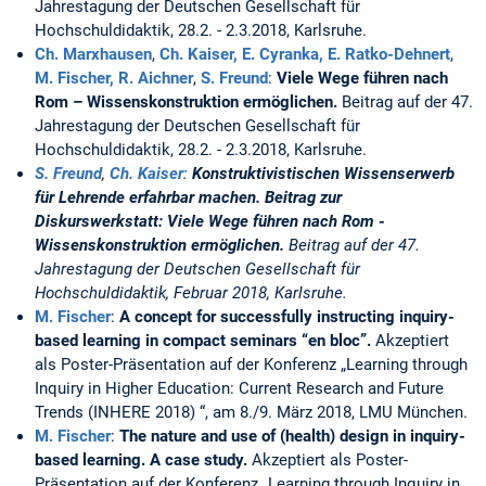
Jahrestagung der Deutschen Gesellschaft für
Hochschuldidaktik, 28.2. - 2.3.2018, Karlsruhe.
Ch. Marxhausen
,
Ch. Kaiser,
E. Cyranka,
E. Ratko-Dehnert
,
M. Fischer,
R. Aichner
,
S. Freund
:
Viele Wege führen nach
Rom – Wissenskonstruktion ermöglichen.
Beitrag auf der 47.
Jahrestagung der Deutschen Gesellschaft für
Hochschuldidaktik, 28.2. - 2.3.2018, Karlsruhe.
S. Freund
,
Ch. Kaiser
:
Konstruktivistischen Wissenserwerb
für Lehrende erfahrbar machen. Beitrag zur
Diskurswerkstatt: Viele Wege führen nach Rom -
Wissenskonstruktion ermöglichen.
Beitrag auf der 47.
Jahrestagung der Deutschen Gesellschaft für
Hochschuldidaktik, Februar 2018, Karlsruhe.
M. Fischer
:
A concept for successfully instructing inquiry-
based learning in compact seminars “en bloc”.
Akzeptiert
als Poster-Präsentation auf der Konferenz „Learning through
Inquiry in Higher Education: Current Research and Future
Trends (INHERE 2018) “, am 8./9. März 2018, LMU München.
M. Fischer
:
The nature and use of (health) design in inquiry-
based learning. A case study.
Akzeptiert als Poster-
Präsentation auf der Konferenz „Learning through Inquiry in