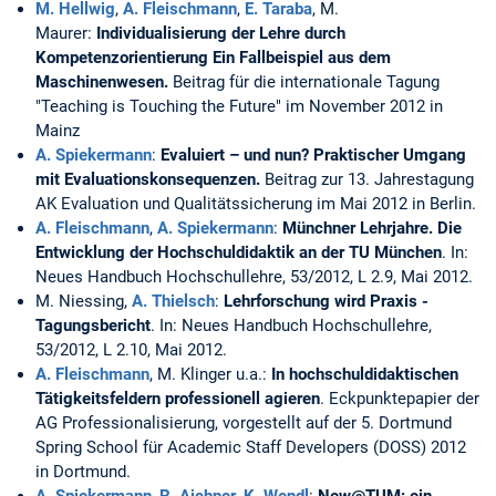
M. Hellwig
,
A. Fleischmann
,
E. Taraba
, M.
Maurer:
Individualisierung der Lehre durch
Kompetenzorientierung Ein Fallbeispiel aus dem
Maschinenwesen.
Beitrag für die internationale Tagung
"Teaching is Touching the Future" im November 2012 in
Mainz
A. Spiekermann
:
Evaluiert – und nun? Praktischer Umgang
mit Evaluationskonsequenzen.
Beitrag zur 13. Jahrestagung
AK Evaluation und Qualitätssicherung im Mai 2012 in Berlin.
A. Fleischmann
,
A. Spiekermann
:
Münchner Lehrjahre. Die
Entwicklung der Hochschuldidaktik an der TU München
. In:
Neues Handbuch Hochschullehre, 53/2012, L 2.9, Mai 2012.
M. Niessing,
A. Thielsch
:
Lehrforschung wird Praxis -
Tagungsbericht
. In: Neues Handbuch Hochschullehre,
53/2012, L 2.10, Mai 2012.
A. Fleischmann
, M. Klinger u.a.:
In hochschuldidaktischen
Tätigkeitsfeldern professionell agieren
. Eckpunktepapier der
AG Professionalisierung, vorgestellt auf der 5. Dortmund
Spring School für Academic Staff Developers (DOSS) 2012
in Dortmund.
A. Spiekermann
,
R. Aichner
,
K. Wendl
:
New@TUM: ein