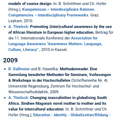
models of course design.
In: B. Schröttner und Ch. Hofer
(Hrsg.),
Kompetenzen – Interdisziplinäre Rahmen.
Competencies – Interdisciplinary Frameworks
. Graz:
Leykam, 2010.
A. Thielsch
:
Promoting (inter)cultural awareness by the use
of African literature in European higher education.
Beitrag für
die 11. Internationale Konferenz der
Association for
Language Awareness "Awareness Matters. Language,
Culture, Literacy"
, 2010 in Kassel.
2009
B. Dallmeier
und B. Hawelka:
Methodenreader. Eine
Sammlung bewährter Methoden für Seminare, Vorlesungen
& Workshops in der Hochschullehre
(Schriftenreihe Nr. 4).
Universität Regensburg, Zentrum für Hochschul- und
Wissenschaftsdidaktik, 2009.
A. Thielsch
:
Changing masculinities in globalising South
Africa. Sindiwe Magona's novel mother to mother and its
value for intercultural education
. In: B. Schröttner und Ch.
Hofer (Hrsg.),
Education - Identity - Globalization/Bildung -