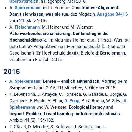
Oberösterreich
in Hagenberg, Mai 2016.
A. Spiekermann
und J. Schmid:
Constructive Alignment:
Damit sie wissen, was sie tun
. duz Magazin,
Ausgabe 04/16
vom 24. März 2016.
A. Fleischmann
, M. Heiner und M. Wiemer:
Patchworkprofessionalisierung. Der Einstieg in die
Hochschuldidaktik
. In: Matthias Heiner et.al. (Hrsg.): Was ist
gute Lehre? Perspektiven der Hochschuldidaktik. Deutsche
Gesellschaft für Hochschuldidaktik, Bielefeld: Bertelsmann,
erscheint im Frühjahr 2016.
2015
A. Spiekermann
:
Lehren – endlich authentisch!
Vortrag beim
Symposium Lehre 2015, TU München, 6. Oktober 2015.
T. Lewinsohn, J. Attayde, C. Fonseca, G. Ganade, L. Jorge, G.
Overbeck, P. Prado, V. Pillar,
D. Popp
, P. da Rocha, W. Silva,
A.
Spiekermann
und W. Weisser:
Ecological literacy and
beyond: Problem-based learning for future professionals
.
Ambio, 44 (2), 154-162.
T. Clavel, D. Mendez, S. Kolossa, J. Schmid und
L.