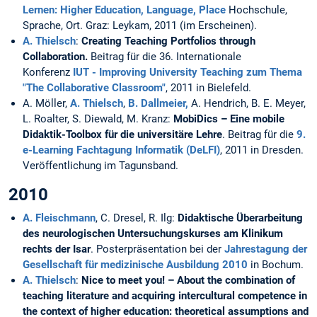
Lernen: Higher Education, Language, Place
Hochschule,
Sprache, Ort. Graz: Leykam, 2011 (im Erscheinen).
A. Thielsch
:
Creating Teaching Portfolios through
Collaboration.
Beitrag für die 36. Internationale
Konferenz
IUT - Improving University Teaching zum Thema
"The Collaborative Classroom"
, 2011 in Bielefeld.
A. Möller,
A. Thielsch
,
B. Dallmeier,
A. Hendrich, B. E. Meyer,
L. Roalter, S. Diewald, M. Kranz:
MobiDics – Eine mobile
Didaktik-Toolbox für die universitäre Lehre
. Beitrag für die
9.
e-Learning Fachtagung Informatik (DeLFI)
, 2011 in Dresden.
Veröffentlichung im Tagunsband.
2010
A. Fleischmann
, C. Dresel, R. Ilg:
Didaktische Überarbeitung
des neurologischen Untersuchungskurses am Klinikum
rechts der Isar
. Posterpräsentation bei der
Jahrestagung der
Gesellschaft für medizinische Ausbildung 2010
in Bochum.
A. Thielsch
:
Nice to meet you! – About the combination of
teaching literature and acquiring intercultural competence in
the context of higher education: theoretical assumptions and