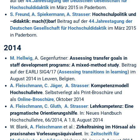
auf der
44.Jahrestagung der Deutschen Gesellschaft für
Hochschuldidaktik
im März 2015 in Paderborn.
S. Freund
,
A. Spiekermann
,
A. Strasser
:
Hochschulpolitik und
–didaktik: mach(t)bar!
Beitrag auf der
44.Jahrestagung der
Deutschen Gesellschaft für Hochschuldidaktik
im März 2015
in Paderborn.
2014
M. Hellwig
, A. Gegenfurtner:
Assessing transfer goals in
staff development programs: A mixed-method study
. Beitrag
auf der EARLI SIG4/17 (
Assessing transitions in learning
) im
August 2014 in Leuven, Belgien.
A. Fleischmann
,
C. Jäger
,
A. Strasser
:
Kompetenzmodell
Hochschullehre
. Selbstverlegt als Print-Broschüre und
als
Online-Broschüre
, Oktober 2014
A. Fleischmann
,
C. Gluth
,
A. Strasser
:
Lehrkompetenz: Eine
pragmatische Orientierungshilfe
. In: Neues Handbuch
Hochschullehre, 66/2014, A 1.8, August 2014
W. Blank,
A. Fleischmann
et al.:
Zirkeltraining im Hörsaal als
praxisnahes Vorlesungsäquivalent
. In:
Zeitschrift für