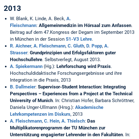
2013
W. Blank, K. Linde, A. Beck,
A.
Fleischmann
:
Allgemeinmedizin im Hörsaal zum Anfassen
.
Beitrag auf dem 47.Kongress der Degam im September 2013
in München in der Session
S1-V3 Lehre
.
R. Aichner
,
A. Fleischmann
,
C. Gluth
,
D. Popp
,
A.
Strasser
:
Grundprinzipien und Erfolgsfaktoren guter
Hochschullehre
. Selbstverlegt, August 2013.
A. Spiekermann
(Hg.):
Lehrforschung wird Praxis
.
Hochschuldidaktische Forschungsergebnisse und ihre
Integration in die Praxis, 2013
B. Dallmeier
:
Supervisor-Student Interaction: Integrating
Perspectives – Experiences from a Project at the Technical
University of Munich
. In: Christian Hofer, Barbara Schröttner,
Daniela Unger-Ullmann (Hrsg.):
Akademische
Lehrkompetenzen im Diskurs
, 2013
A. Fleischmann
,
C. Hein
,
A. Thielsch
:
Das
Multiplikatorenprogramm der TU München zur
Unterstützung engagierter Lehrender in den Fakultäten
. In: