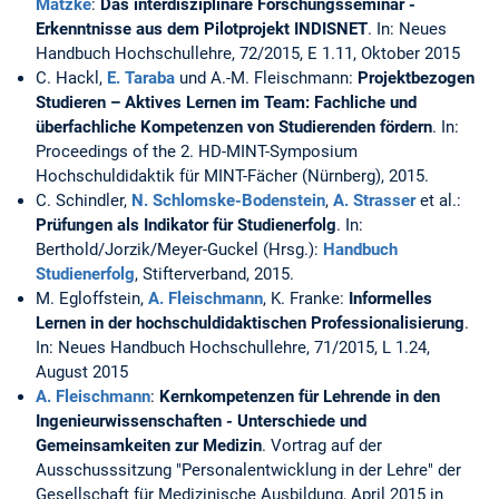
Matzke
:
Das interdisziplinäre Forschungsseminar -
Erkenntnisse aus dem Pilotprojekt INDISNET
. In: Neues
Handbuch Hochschullehre, 72/2015, E 1.11, Oktober 2015
C. Hackl,
E. Taraba
und A.-M. Fleischmann:
Projektbezogen
Studieren – Aktives Lernen im Team: Fachliche und
überfachliche Kompetenzen von Studierenden fördern
. In:
Proceedings of the 2. HD-MINT-Symposium
Hochschuldidaktik für MINT-Fächer (Nürnberg), 2015.
C. Schindler,
N. Schlomske-Bodenstein
,
A. Strasser
et al.:
Prüfungen als Indikator für Studienerfolg
. In:
Berthold/Jorzik/Meyer-Guckel (Hrsg.):
Handbuch
Studienerfolg
, Stifterverband, 2015.
M. Egloffstein,
A. Fleischmann
, K. Franke:
Informelles
Lernen in der hochschuldidaktischen Professionalisierung
.
In: Neues Handbuch Hochschullehre, 71/2015, L 1.24,
August 2015
A. Fleischmann
:
Kernkompetenzen für Lehrende in den
Ingenieurwissenschaften - Unterschiede und
Gemeinsamkeiten zur Medizin
. Vortrag auf der
Ausschusssitzung "Personalentwicklung in der Lehre" der
Gesellschaft für Medizinische Ausbildung, April 2015 in