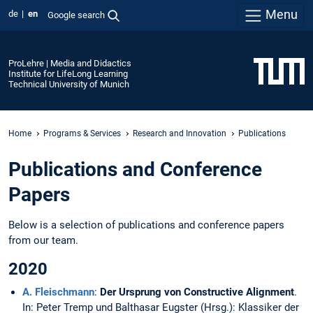
Menu
de
en
Google search
ProLehre | Media and Didactics
Institute for LifeLong Learning
Technical University of Munich
Home
Programs & Services
Research and Innovation
Publications
Publications and Conference
Papers
Below is a selection of publications and conference papers
from our team.
2020
A. Fleischmann
:
Der Ursprung von Constructive Alignment
.
In: Peter Tremp und Balthasar Eugster (Hrsg.): Klassiker der