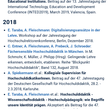
Educational Institutions.
Beitrag auf der 13. Jahrestagung der
International Technology, Education and Development
Conference (INTED2019), March 2019, Valencia, Spain.
2018
E. Taraba
,
A. Fleischmann
:
Digitalisierungsansätze in der
Lehre
.
Workshop auf der Jahrestagung der
Hochschulrektorenkonferenz, Berlin, Dezember 2018.
C. Entner
,
A. Fleischmann
,
A. Prebeck
,
J. Schroeder
:
Fächersensible Hochschuldidaktik in München
. In M.
Schmohr, K. Müller, J. Philipp (Hrsg): Gelingende Lehre
erkennen, entwickeln, etablieren. Reihe "Blickpunkt
Hochschuldidaktik", Band 132, August 2018.
A. Spiekermann
et.al.:
Kollegiale Supervision für
HochschuldidkatikerInnen.
Beitrag auf der 47. Jahrestagung
der Deutschen Gesellschaft für Hochschuldidaktik, 28.2. -
2.3.2018, Karlsruhe.
E. Taraba
,
A. Fleischmann
et.al.:
Hochschuldidaktik -
Wissenschaftsdidaktik - Hochschulpädagogik: wie Begriffe
unsere Identität prägen.
Akzeptiert als Beitrag für die 47.