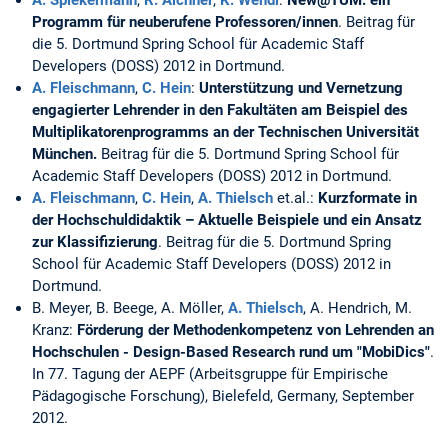
Programm für neuberufene Professoren/innen
. Beitrag für
die 5. Dortmund Spring School für Academic Staff
Developers (DOSS) 2012 in Dortmund.
A. Fleischmann
,
C. Hein
:
Unterstützung und Vernetzung
engagierter Lehrender in den Fakultäten am Beispiel
des
Multiplikatorenprogramms an der Technischen Universität
München.
Beitrag für die 5. Dortmund Spring School für
Academic Staff Developers (DOSS) 2012 in Dortmund.
A. Fleischmann
,
C. Hein
,
A. Thielsch
et.al.:
Kurzformate in
der Hochschuldidaktik – Aktuelle Beispiele und ein Ansatz
zur Klassifizierung
. Beitrag für die 5. Dortmund Spring
School für Academic Staff Developers (DOSS) 2012 in
Dortmund.
B. Meyer, B. Beege, A. Möller,
A. Thielsch
, A. Hendrich, M.
Kranz:
Förderung der Methodenkompetenz von Lehrenden an
Hochschulen - Design-­Based Research rund um "MobiDics"
.
In 77. Tagung der AEPF (Arbeitsgruppe für Empirische
Pädagogische Forschung), Bielefeld, Germany, September
2012.