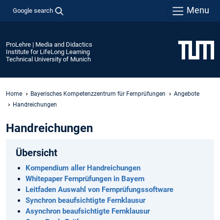
Menu
Google search
ProLehre | Media and Didactics
Institute for LifeLong Learning
Technical University of Munich
Home
Bayerisches Kompetenzzentrum für Fernprüfungen
Angebote
Handreichungen
Handreichungen
Übersicht
Kompendium aller Handreichungen
Whitepaper Fernprüfungen in Bayern
Leitfaden Auswahl von Fernprüfungssoftware
Synchron beaufsichtigte Fernklausur
Asynchron beaufsichtigte Fernklausur