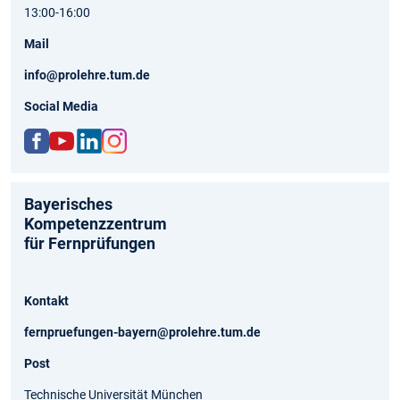
13:00-16:00
Mail
info@prolehre.tum.de
Social Media
ww
http
http
http
w.fa
s://
s://d
s://
Bayerisches
ceb
ww
e.lin
ww
Kompetenzzentrum
ook.
w.yo
kedi
w.in
für Fernprüfungen
com
utu
n.co
stag
/pro
be.c
m/c
ram
lehr
om/
omp
.co
e
cha
any/
m/p
Kontakt
nnel
tum
role
fernpruefungen-bayern@prolehre.tum.de
/UC
-
hre_
TsO
prol
lern
Post
8W
ehr
kom
Pj5-
e-
pet
Technische Universität München