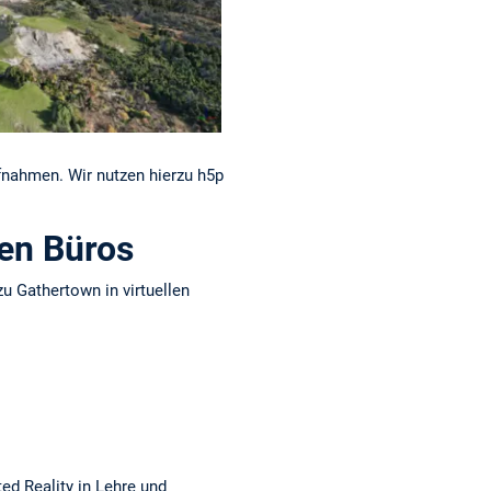
ufnahmen. Wir nutzen hierzu h5p
len Büros
u Gathertown in virtuellen
ed Reality in Lehre und