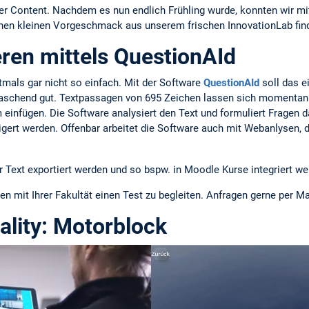
her Content. Nachdem es nun endlich Frühling wurde, konnten wir mi
 einen kleinen Vorgeschmack aus unserem frischen InnovationLab fi
ren mittels QuestionAId
ftmals gar nicht so einfach. Mit der Software
QuestionAId
soll das e
aschend gut. Textpassagen von 695 Zeichen lassen sich momentan 
nfügen. Die Software analysiert den Text und formuliert Fragen 
gert werden. Offenbar arbeitet die Software auch mit Webanlysen, 
 Text exportiert werden und so bspw. in Moodle Kurse integriert we
 mit Ihrer Fakultät einen Test zu begleiten. Anfragen gerne per Ma
lity: Motorblock