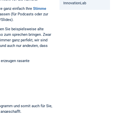
/UC
-
hre_
InnovationLab
TsO
prol
lern
e ganz einfach Ihre
Stimme
8W
ehr
kom
assen (für Podcasts oder zur
Pj5-
e-
pet
Slides).
LYG
med
enz/
n Sie beispielsweise alte
SKX
ien-
Dm
und
o zum sprechen bringen. Zwar
2nA
-
immer ganz perfekt, wir sind
kw
dida
n und auch nur andeuten, dass
ktik
 erzeugen rasante
ogramm und somit auch für Sie,
n angeschafft.