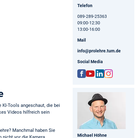
Telefon
089-289-25363
09:00-12:30
13:00-16:00
Mail
info@prolehre.tum.de
Social Media
ww
http
http
http
w.fa
s://
s://d
s://
e
ceb
ww
e.lin
ww
ook.
w.yo
kedi
w.in
 KI-Tools angeschaut, die bei
com
utu
n.co
stag
es Videos hilfreich sein
/pro
be.c
m/c
ram
lehr
om/
omp
.co
e
cha
any/
m/p
Lehre? Manchmal haben Sie
nnel
tum
role
Michael Höhne
n nicht vor die Kamera.