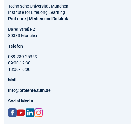
Technische Universität München
Institute for LifeLong Learning
ProLehre | Medien und Didaktik
Barer Straße 21
80333 München
Telefon
089-289-25363
09:00-12:30
13:00-16:00
Mail
info@prolehre.tum.de
Social Media
ww
http
http
http
w.fa
s://
s://d
s://
ceb
ww
e.lin
ww