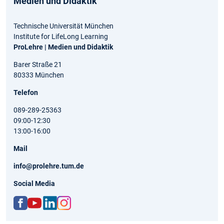
Medien und Didaktik
Technische Universität München
Institute for LifeLong Learning
ProLehre | Medien und Didaktik
Barer Straße 21
80333 München
Telefon
089-289-25363
09:00-12:30
13:00-16:00
Mail
info@prolehre.tum.de
Social Media
ww
http
http
http