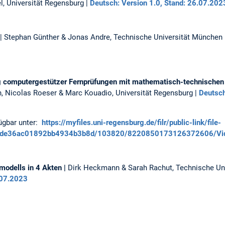
l, Universität Regensburg |
Deutsch: Version 1.0, Stand: 26.07.202
| Stephan Günther & Jonas Andre, Technische Universität München 
g computergestützer Fernprüfungen mit mathematisch-technischen
 Nicolas Roeser & Marc Kouadio, Universität Regensburg |
Deutsch
ügbar unter:
https://myfiles.uni-regensburg.de/filr/public-link/file-
8de36ac01892bb4934b3b8d/103820/8220850173126372606/Vid
modells in 4 Akten |
Dirk Heckmann & Sarah Rachut, Technische Un
.07.2023