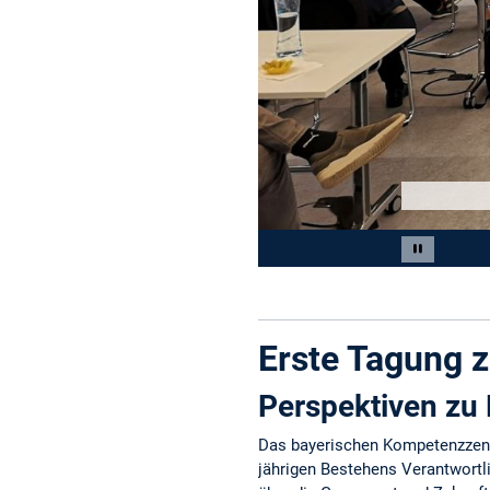
Slide 2 of 12
Pause car
Erste Tagung 
Perspektiven zu 
Das bayerischen Kompetenzzentr
jährigen Bestehens Verantwortli