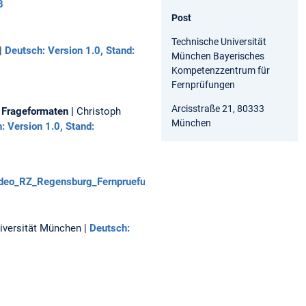
3
/UC
-
hre_
Post
TsO
prol
lern
8W
ehr
kom
Technische Universität
|
Deutsch: Version 1.0, Stand:
Pj5-
e-
pet
München Bayerisches
LYG
med
enz/
Kompetenzzentrum für
SKX
ien-
Fernprüfungen
Dm
und
2nA
-
Arcisstraße 21, 80333
 Frageformaten |
Christoph
kw
dida
München
: Version 1.0, Stand:
ktik
eo_RZ_Regensburg_Fernpruefungen_2022.mp4
iversität München |
Deutsch: