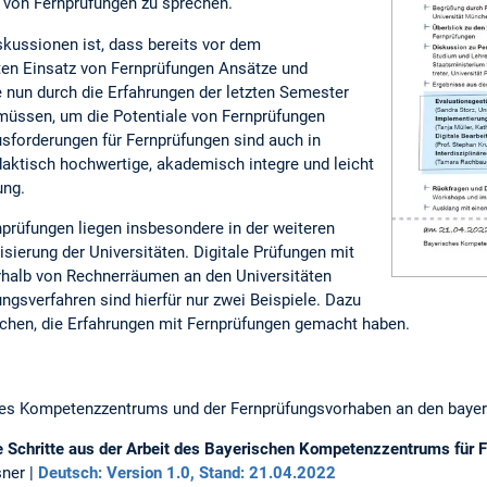
 von Fernprüfungen zu sprechen.
skussionen ist, dass bereits vor dem
n Einsatz von Fernprüfungen Ansätze und
 nun durch die Erfahrungen der letzten Semester
 müssen, um die Potentiale von Fernprüfungen
usforderungen für Fernprüfungen sind auch in
daktisch hochwertige, akademisch integre und leicht
ung.
nprüfungen liegen insbesondere in der weiteren
lisierung der Universitäten. Digitale Prüfungen mit
rhalb von Rechnerräumen an den Universitäten
ngsverfahren sind hierfür nur zwei Beispiele. Dazu
rechen, die Erfahrungen mit Fernprüfungen gemacht haben.
des Kompetenzzentrums und der Fernprüfungsvorhaben an den bayeri
e Schritte aus der Arbeit des Bayerischen Kompetenzzentrums für 
sner |
Deutsch: Version 1.0, Stand: 21.04.2022