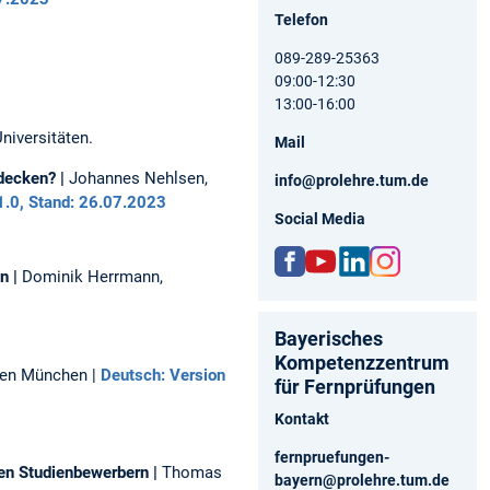
Telefon
089-289-25363
09:00-12:30
13:00-16:00
niversitäten.
Mail
decken? |
Johannes Nehlsen,
info@prolehre.tum.de
1.0, Stand: 26.07.2023
Social Media
en
|
Dominik Herrmann,
ww
http
http
http
w.fa
s://
s://d
s://
Bayerisches
ceb
ww
e.lin
ww
Kompetenzzentrum
ook.
w.yo
kedi
w.in
äten München |
Deutsch: Version
für Fernprüfungen
com
utu
n.co
stag
/pro
be.c
m/c
ram
Kontakt
lehr
om/
omp
.co
e
cha
any/
m/p
fernpruefungen-
en Studienbewerbern |
Thomas
nnel
tum
role
bayern@prolehre.tum.de