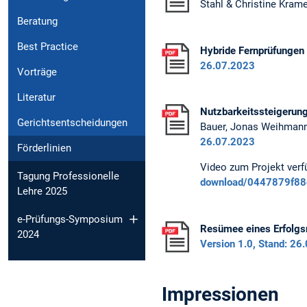
Stahl & Christine Krame
Beratung
Best Practice
Hybride Fernprüfunge
n
26.07.2023
Vorträge
Literatur
Nutzbarkeitssteigerun
Gerichtsentscheidungen
Bauer, Jonas Weihmann,
26.07.2023
Förderlinien
Video zum Projekt verf
Tagung Professionelle
download/0447879f8
Lehre 2025
e-Prüfungs-Symposium
Resümee eines Erfolgs
2024
Version 1.0, Stand: 26
Impressionen