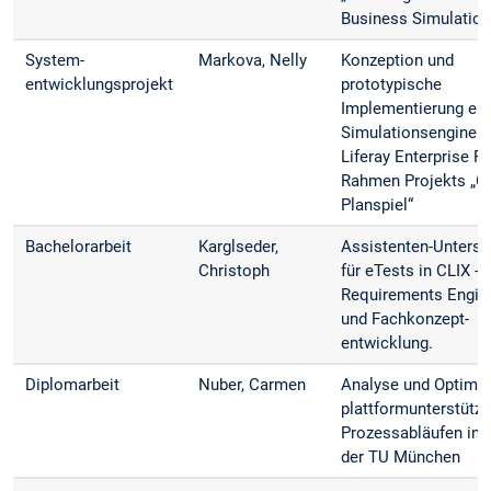
Business Simulation
System­
Markova, Nelly
Konzeption und
entwicklungsprojekt
prototypische
Implementierung ein
Simulationsengine f
Liferay Enterprise Po
Rahmen Projekts „C
Planspiel“
Bachelorarbeit
Karglseder,
Assistenten-Unterst
Christoph
für eTests in CLIX -
Requirements Engin
und Fachkonzept-
entwicklung.
Diplomarbeit
Nuber, Carmen
Analyse und Optimie
plattformunterstützt
Prozessabläufen in 
der TU München