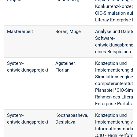
Konkurrenz-konzepte
CIO-Simulation auf 
Liferay Enterprise Po
Masterarbeit
Boran, Müge
Analyse und Darstel
Software­
entwicklungsbranch
eines Beispielunter
System­
Agsteiner,
Konzeption und
entwicklungsprojekt
Florian
Implementierung de
Simulationsengine f
computerunterstütz
Planspiel "CIO-Simul
Rahmen des Liferay
Enterprise Portals.
System­
Kodzhabasheva,
Konzeption und
entwicklungsprojekt
Desislava
Implementierung vo
Informationsmodulen
„CIO - High Perform