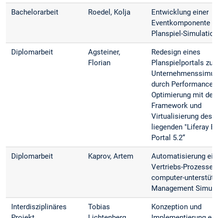
Bachelorarbeit
Roedel, Kolja
Entwicklung einer
Eventkomponente fü
Planspiel-Simulatio
Diplomarbeit
Agsteiner,
Redesign eines
Florian
Planspielportals zur
Unternehmens­simul
durch Performance-
Optimierung mit dem
Framework und
Virtualisierung des 
liegenden "Liferay E
Portal 5.2“
Diplomarbeit
Kaprov, Artem
Automatisierung ei
Vertriebs-Prozesses 
computer-unterstütz
Management Simula
Interdisziplinäres
Tobias
Konzeption und
Projekt
Lichtenberg
Implementierung ei