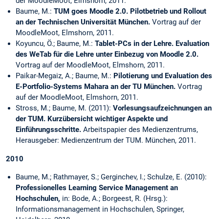
der MoodleMoot, Elmshorn, 2011.
Baume, M.:
TUM goes Moodle 2.0. Pilotbetrieb und Rollout
an der Technischen Universität München.
Vortrag auf der
MoodleMoot, Elmshorn, 2011.
Koyuncu, Ö.; Baume, M.:
Tablet-PCs in der Lehre. Evaluation
des WeTab für die Lehre unter Einbezug von Moodle 2.0.
Vortrag auf der MoodleMoot, Elmshorn, 2011.
Paikar-Megaiz, A.; Baume, M.:
Pilotierung und Evaluation des
E-Portfolio-Systems Mahara an der TU München.
Vortrag
auf der MoodleMoot, Elmshorn, 2011.
Stross, M.; Baume, M. (2011):
Vorlesungsaufzeichnungen an
der TUM. Kurzübersicht wichtiger Aspekte und
Einführungsschritte
.
Arbeitspapier des Medienzentrums,
Herausgeber: Medienzentrum der TUM. München, 2011.
2010
Baume, M.; Rathmayer, S.; Gerginchev, I.; Schulze, E. (2010):
Professionelles Learning Service Management an
Hochschulen
,
in: Bode, A.; Borgeest, R. (Hrsg.):
Informationsmanagement in Hochschulen, Springer,