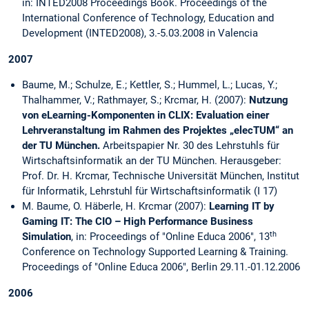
in: INTED2008 Proceedings Book. Proceedings of the
International Conference of Technology, Education and
Development (INTED2008), 3.-5.03.2008 in Valencia
2007
Baume, M.; Schulze, E.; Kettler, S.; Hummel, L.; Lucas, Y.;
Thalhammer, V.; Rathmayer, S.; Krcmar, H. (2007):
Nutzung
von eLearning-Komponenten in CLIX: Evaluation einer
Lehrveranstaltung im Rahmen des Projektes „elecTUM“ an
der TU München
.
Arbeitspapier Nr. 30 des Lehrstuhls für
Wirtschaftsinformatik an der TU München. Herausgeber:
Prof. Dr. H. Krcmar, Technische Universität München, Institut
für Informatik, Lehrstuhl für Wirtschaftsinformatik (I 17)
M. Baume, O. Häberle, H. Krcmar (2007):
Learning IT by
Gaming IT: The CIO – High Performance Business
th
Simulation
, in: Proceedings of "Online Educa 2006", 13
Conference on Technology Supported Learning & Training.
Proceedings of "Online Educa 2006", Berlin 29.11.-01.12.2006
2006