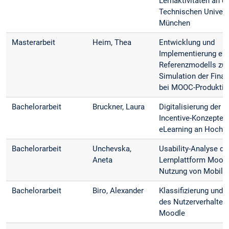
Lernaktivitäten an d
Technischen Univers
München
Masterarbeit
Heim, Thea
Entwicklung und
Implementierung ei
Referenzmodells zur
Simulation der Fina
bei MOOC-Produkti
Bachelorarbeit
Bruckner, Laura
Digitalisierung der 
Incentive-Konzepte f
eLearning an Hochs
Bachelorarbeit
Unchevska,
Usability-Analyse de
Aneta
Lernplattform Moodl
Nutzung von Mobilg
Bachelorarbeit
Biro, Alexander
Klassifizierung und 
des Nutzerverhaltens
Moodle