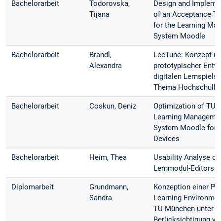
Bachelorarbeit
Todorovska,
Design and Impleme
Tijana
of an Acceptance Te
for the Learning M
System Moodle
Bachelorarbeit
Brandl,
LecTune: Konzept u
Alexandra
prototypischer Entw
digitalen Lernspiels
Thema Hochschulle
Bachelorarbeit
Coskun, Deniz
Optimization of TUM
Learning Manageme
System Moodle for 
Devices
Bachelorarbeit
Heim, Thea
Usability Analyse de
Lernmodul-Editors 
Diplomarbeit
Grundmann,
Konzeption einer Pe
Sandra
Learning Environmen
TU München unter
Berücksichtigung vo