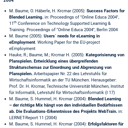
2004
M. Baume, O. Häberle, H. Krcmar (2005):
Success Factors for
Blended Learning.
in: Proceedings of "Online Educa 2004",
th
11
Conference on Technology Supported Learning &
Training. Proceedings of "Online Educa 2004", Berlin 2004
M. Baume (2005):
Users´ needs for eLearning in
eEmployment
. Working Paper for the EU-project
eEmployment
Hauke, R.; Baume, M.; Krcmar H. (2005):
Kategorisierung von
Planspielen. Entwicklung eines übergreifenden
Strukturschemas zur Einordnung und Abgrenzung von
Planspielen.
Arbeitspapier Nr. 22 des Lehrstuhls für
Wirtschaftsinformatik an der TU München. Herausgeber:
Prof. Dr. H. Krcmar, Technische Universität München, Institut
für Informatik, Lehrstuhl für Wirtschaftsinformatik (I 17)
M. Baume, S. Hummel, H. Krcmar (2004):
Blended Learning
– der richtige Mix hängt von den individuellen Bedürfnissen
ab. Die Evaluations-Erkenntnisse des Projekts WebTrain.
in:
LERNET-Report 11 (2004)
M. Baume, S. Hummel, H. Krcmar (2004):
Erfolgsfaktoren für