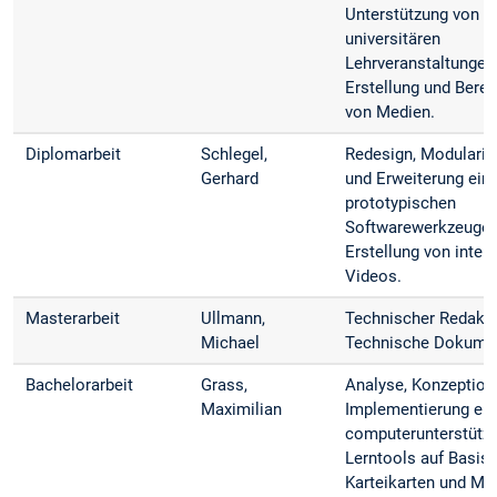
Unterstützung von
universitären
Lehrveranstaltungen
Erstellung und Berei
von Medien.
Diplomarbeit
Schlegel,
Redesign, Modularis
Gerhard
und Erweiterung ein
prototypischen
Softwarewerkzeuges
Erstellung von inter
Videos.
Masterarbeit
Ullmann,
Technischer Redakt
Michael
Technische Dokume
Bachelorarbeit
Grass,
Analyse, Konzeption
Maximilian
Implementierung ei
computerunterstütz
Lerntools auf Basis
Karteikarten und M