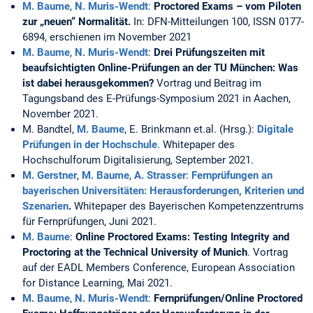
M. Baume
,
N. Muris-Wendt
:
Proctored Exams – vom Piloten
zur „neuen“ Normalität.
In: DFN-Mitteilungen 100, ISSN 0177-
6894, erschienen im November 2021
M. Baume
,
N. Muris-Wendt
:
Drei Prüfungszeiten mit
beaufsichtigten Online-Prüfungen an der TU München: Was
ist dabei herausgekommen?
Vortrag und Beitrag im
Tagungsband des E-Prüfungs-Symposium 2021 in Aachen,
November 2021.
M. Bandtel,
M. Baume
, E. Brinkmann et.al. (Hrsg.):
Digitale
Prüfungen in der Hochschule
. Whitepaper des
Hochschulforum Digitalisierung, September 2021.
M. Gerstner
,
M. Baume
,
A. Strasser
:
Fernprüfungen an
bayerischen Universitäten: Herausforderungen, Kriterien und
Szenarien
.
Whitepaper des Bayerischen Kompetenzzentrums
für Fernprüfungen, Juni 2021.
M. Baume
:
Online Proctored Exams: Testing Integrity and
Proctoring at the Technical University of Munich
. Vortrag
auf der EADL Members Conference, European Association
for Distance Learning, Mai 2021.
M. Baume
,
N. Muris-Wendt
:
Fernprüfungen/Online Proctored