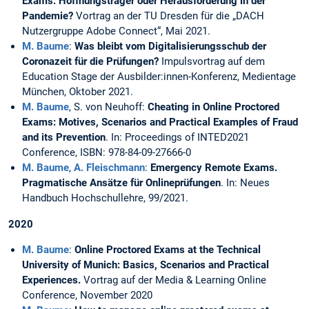
Exams: Hoffnungsträger oder Herausforderung in der
Pandemie?
Vortrag an der TU Dresden für die „DACH
Nutzergruppe Adobe Connect“, Mai 2021.
M. Baume
:
Was bleibt vom Digitalisierungsschub der
Coronazeit für die Prüfungen?
Impulsvortrag auf dem
Education Stage der Ausbilder:innen-Konferenz, Medientage
München, Oktober 2021.
M. Baume
, S. von Neuhoff:
Cheating in Online Proctored
Exams: Motives, Scenarios and Practical Examples of Fraud
and its Prevention
. In: Proceedings of INTED2021
Conference, ISBN: 978-84-09-27666-0
M. Baume
,
A. Fleischmann
:
Emergency Remote Exams.
Pragmatische Ansätze für Onlineprüfungen
. In: Neues
Handbuch Hochschullehre, 99/2021.
2020
M. Baume
:
Online Proctored Exams at the Technical
University of Munich: Basics, Scenarios and Practical
Experiences.
Vortrag auf der Media & Learning Online
Conference, November 2020