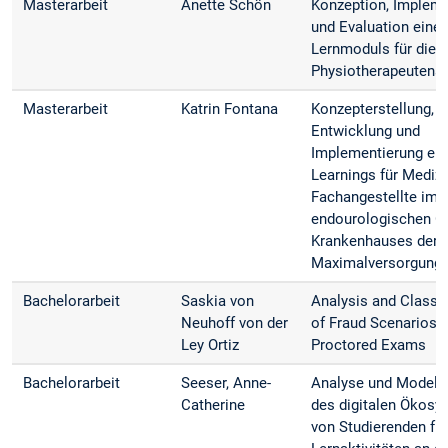
Masterarbeit
Anette Schön
Konzeption, Impleme
und Evaluation eines
Lernmoduls für die
Physiotherapeutena
Masterarbeit
Katrin Fontana
Konzepterstellung,
Entwicklung und
Implementierung ein
Learnings für Mediz
Fachangestellte im
endourologischen O
Krankenhauses der
Maximalversorgung
Bachelorarbeit
Saskia von
Analysis and Classif
Neuhoff von der
of Fraud Scenarios i
Ley Ortiz
Proctored Exams
Bachelorarbeit
Seeser, Anne-
Analyse und Modelli
Catherine
des digitalen Ökos
von Studierenden fü