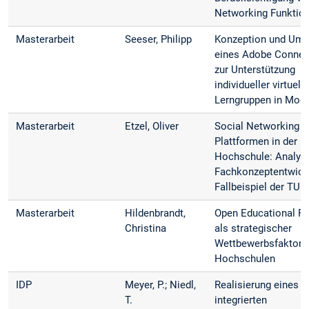
Networking Funktion
Masterarbeit
Seeser, Philipp
Konzeption und Ums
eines Adobe Connec
zur Unterstützung
individueller virtuelle
Lerngruppen in Moo
Masterarbeit
Etzel, Oliver
Social Networking
Plattformen in der
Hochschule: Analys
Fachkonzept­entwic
Fallbeispiel der TU
Masterarbeit
Hildenbrandt,
Open Educational R
Christina
als strategischer
Wettbewerbsfaktor 
Hochschulen
IDP
Meyer, P.; Niedl,
Realisierung eines 
T.
integrierten