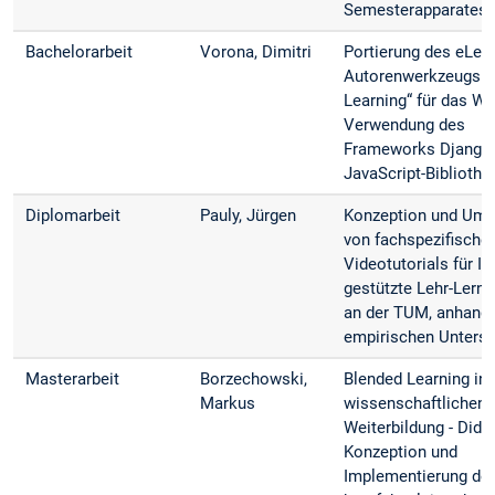
Semesterapparates
Bachelorarbeit
Vorona, Dimitri
Portierung des eLear
Autorenwerkzeugs „
Learning“ für das We
Verwendung des
Frameworks Django 
JavaScript-Bibliothe
Diplomarbeit
Pauly, Jürgen
Konzeption und Ums
von fachspezifische
Videotutorials für IT-
gestützte Lehr-Lern
an der TUM, anhand 
empirischen Unters
Masterarbeit
Borzechowski,
Blended Learning in 
Markus
wissenschaftlichen
Weiterbildung - Dida
Konzeption und
Implementierung de