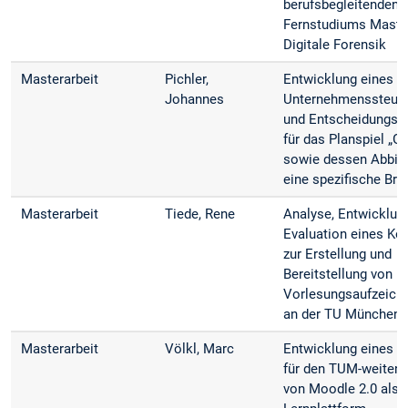
berufsbegleitenden
Fernstudiums Maste
Digitale Forensik
Masterarbeit
Pichler,
Entwicklung eines
Johannes
Unternehmens­steue
und Entscheidungsk
für das Planspiel „G
sowie dessen Abbil
eine spezifische Bra
Masterarbeit
Tiede, Rene
Analyse, Entwicklun
Evaluation eines Ko
zur Erstellung und
Bereitstellung von
Vorlesungs­aufzeic
an der TU München
Masterarbeit
Völkl, Marc
Entwicklung eines 
für den TUM-weiten 
von Moodle 2.0 als z