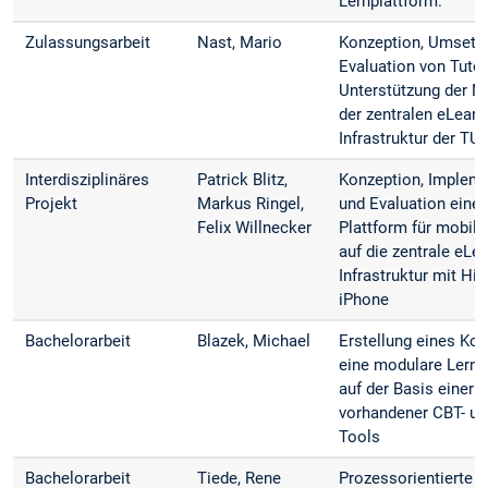
Lernplattform.
Zulassungsarbeit
Nast, Mario
Konzeption, Umsetz
Evaluation von Tutor
Unterstützung der N
der zentralen eLearn
Infrastruktur der TU
Interdisziplinäres
Patrick Blitz,
Konzeption, Impleme
Projekt
Markus Ringel,
und Evaluation einer
Felix Willnecker
Plattform für mobile
auf die zentrale eLea
Infrastruktur mit Hil
iPhone
Bachelorarbeit
Blazek, Michael
Erstellung eines Kon
eine modulare Lern
auf der Basis einer 
vorhandener CBT- u
Tools
Bachelorarbeit
Tiede, Rene
Prozessorientierte IT