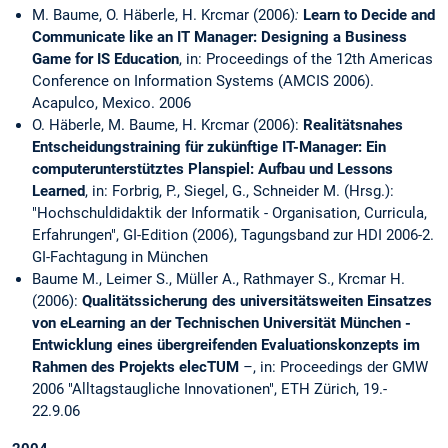
M. Baume, O. Häberle, H. Krcmar (2006)
:
Learn to Decide and
Communicate like an IT Manager: Designing a Business
Game for IS Education
, in: Proceedings of the 12th Americas
Conference on Information Systems (AMCIS 2006).
Acapulco, Mexico. 2006
O. Häberle, M. Baume, H. Krcmar (2006):
Realitätsnahes
Entscheidungstraining für zukünftige IT-Manager: Ein
computerunterstütztes Planspiel: Aufbau und Lessons
Learned
, in: Forbrig, P., Siegel, G., Schneider M. (Hrsg.):
"Hochschuldidaktik der Informatik - Organisation, Curricula,
Erfahrungen", GI-Edition (2006), Tagungsband zur HDI 2006-2.
GI-Fachtagung in München
Baume M., Leimer S., Müller A., Rathmayer S., Krcmar H.
(2006):
Qualitätssicherung des universitätsweiten Einsatzes
von eLearning an der Technischen Universität München -
Entwicklung eines übergreifenden Evaluationskonzepts im
Rahmen des Projekts elecTUM
–
, in: Proceedings der GMW
2006 "Alltagstaugliche Innovationen", ETH Zürich, 19.-
22.9.06