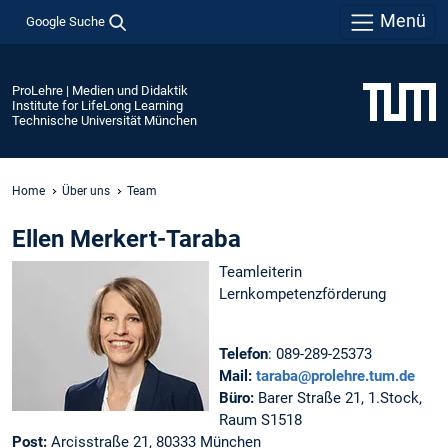
Menü
Google Suche
ProLehre | Medien und Didaktik
Institute for LifeLong Learning
Technische Universität München
Home
Über uns
Team
Ellen Merkert-Taraba
Teamleiterin
Lernkompetenzförderung
Telefon
:
089-289-25373
Mail:
taraba@prolehre.tum.de
Büro:
Barer Straße 21, 1.Stock,
Raum S1518
Post:
Arcisstraße 21, 80333 München