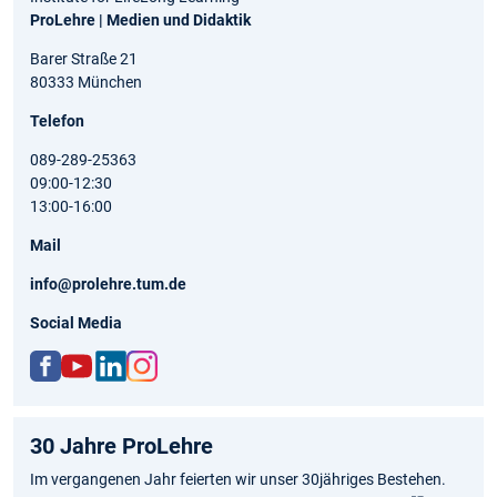
ProLehre | Medien und Didaktik
Barer Straße 21
80333 München
Telefon
089-289-25363
09:00-12:30
13:00-16:00
Mail
info@prolehre.tum.de
Social Media
ww
http
http
http
w.fa
s://
s://d
s://
30 Jahre ProLehre
ceb
ww
e.lin
ww
ook.
w.yo
kedi
w.in
Im vergangenen Jahr feierten wir unser 30jähriges Bestehen.
com
utu
n.co
stag