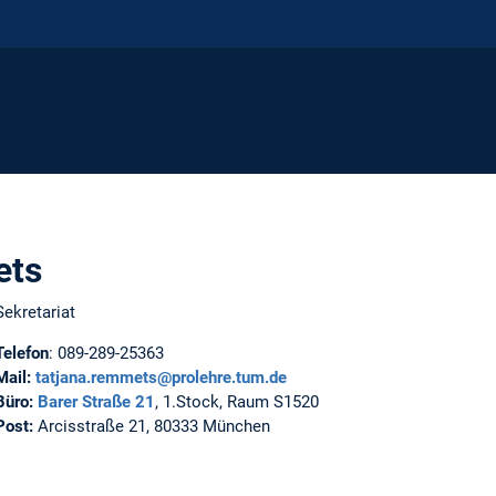
ets
Sekretariat
Telefon
:
089-289-25363
Mail:
tatjana.remmets@prolehre.tum.de
Büro:
Barer Straße 21
, 1.Stock, Raum S1520
Post:
Arcisstraße 21, 80333 München