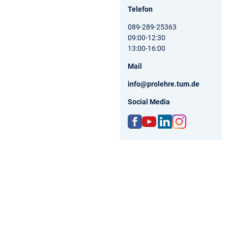
Telefon
089-289-25363
09:00-12:30
13:00-16:00
Mail
info@prolehre.tum.de
Social Media
ww
http
http
http
w.fa
s://
s://d
s://
ceb
ww
e.lin
ww
ook.
w.yo
kedi
w.in
com
utu
n.co
stag
/pro
be.c
m/c
ram
lehr
om/
omp
.co
e
cha
any/
m/p
nnel
tum
role