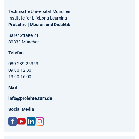
Technische Universität München
Institute for LifeLong Learning
ProLehre | Medien und Didaktik
Barer Straße 21
80333 München
Telefon
089-289-25363
09:00-12:30
13:00-16:00
Mail
info@prolehre.tum.de
Social Media
ww
http
http
http
w.fa
s://
s://d
s://