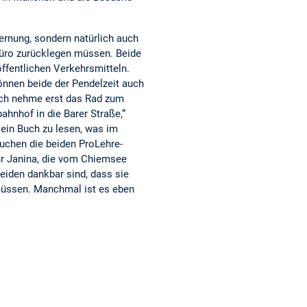
/UC
-
hre_
TsO
prol
lern
8W
ehr
kom
ernung, sondern natürlich auch
Pj5-
e-
pet
 Büro zurücklegen müssen. Beide
LYG
med
enz/
ffentlichen Verkehrsmitteln.
SKX
ien-
nnen beide der Pendelzeit auch
Dm
und
Ich nehme erst das Rad zum
2nA
-
hnhof in die Barer Straße,“
kw
dida
 ein Buch zu lesen, was im
ktik
suchen die beiden ProLehre-
ür Janina, die vom Chiemsee
eiden dankbar sind, dass sie
müssen. Manchmal ist es eben