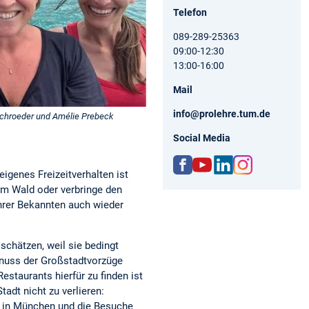
Telefon
089-289-25363
09:00-12:30
13:00-16:00
Mail
info@prolehre.tum.de
chroeder und Amélie Prebeck
Social Media
igenes Freizeitverhalten ist
ww
http
http
http
 im Wald oder verbringe den
w.fa
s://
s://d
s://
ihrer Bekannten auch wieder
ceb
ww
e.lin
ww
ook.
w.yo
kedi
w.in
com
utu
n.co
stag
chätzen, weil sie bedingt
/pro
be.c
m/c
ram
enuss der Großstadtvorzüge
lehr
om/
omp
.co
taurants hierfür zu finden ist
e
cha
any/
m/p
tadt nicht zu verlieren:
nnel
tum
role
en in München und die Besuche