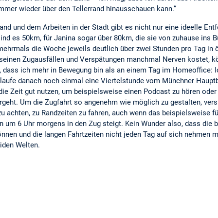
immer wieder über den Tellerrand hinausschauen kann.“
 und dem Arbeiten in der Stadt gibt es nicht nur eine ideelle Entf
sind es 50km, für Janina sogar über 80km, die sie von zuhause ins
mehrmals die Woche jeweils deutlich über zwei Stunden pro Tag in ö
seinen Zugausfällen und Verspätungen manchmal Nerven kostet, kö
, dass ich mehr in Bewegung bin als an einem Tag im Homeoffice: 
 laufe danach noch einmal eine Viertelstunde vom Münchner Hauptba
 die Zeit gut nutzen, um beispielsweise einen Podcast zu hören oder
ergeht. Um die Zugfahrt so angenehm wie möglich zu gestalten, ver
zu achten, zu Randzeiten zu fahren, auch wenn das beispielsweise f
on um 6 Uhr morgens in den Zug steigt. Kein Wunder also, dass die b
nnen und die langen Fahrtzeiten nicht jeden Tag auf sich nehmen 
iden Welten.