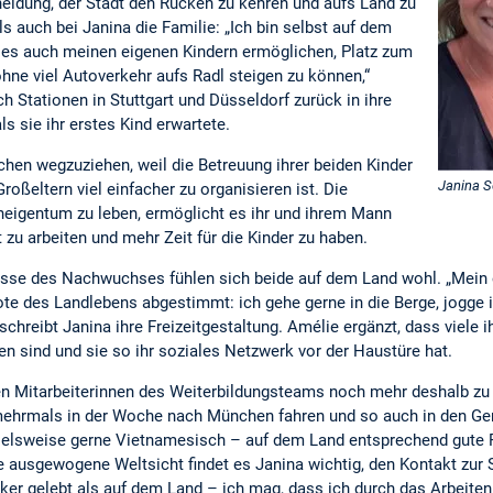
eidung, der Stadt den Rücken zu kehren und aufs Land zu
s auch bei Janina die Familie: „Ich bin selbst auf dem
 es auch meinen eigenen Kindern ermöglichen, Platz zum
hne viel Autoverkehr aufs Radl steigen zu können,“
h Stationen in Stuttgart und Düsseldorf zurück in ihre
ls sie ihr erstes Kind erwartete.
hen wegzuziehen, weil die Betreuung ihrer beiden Kinder
Janina S
oßeltern viel einfacher zu organisieren ist. Die
neigentum zu leben, ermöglicht es ihr und ihrem Mann
t zu arbeiten und mehr Zeit für die Kinder zu haben.
isse des Nachwuchses fühlen sich beide auf dem Land wohl. „Mein e
ote des Landlebens abgestimmt: ich gehe gerne in die Berge, jogge
hreibt Janina ihre Freizeitgestaltung. Amélie ergänzt, dass viele 
en sind und sie so ihr soziales Netzwerk vor der Haustüre hat.
n Mitarbeiterinnen des Weiterbildungsteams noch mehr deshalb zu s
 mehrmals in der Woche nach München fahren und so auch in den G
lsweise gerne Vietnamesisch – auf dem Land entsprechend gute Res
ne ausgewogene Weltsicht findet es Janina wichtig, den Kontakt zur S
rker gelebt als auf dem Land – ich mag, dass ich durch das Arbeit