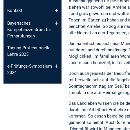
Ausschlaggebend für die Entsch
ziehen war sowohl bei Amélie al
Kontakt
Land groß geworden und wollte
Toben im Garten zu haben und o
Bayerisches
berichtet Amélie. So zog sie nac
Kompetenzzentrum für
alte Heimat an den Tegernsee, a
Fernprüfungen
Janina entschied sich, aus Münc
Tagung Professionelle
auf dem Land durch ansässige Gr
Lehre 2025
Möglichkeit, im familiären Woh
zudem auch finanziell, in Teilzei
e-Prüfungs-Symposium
2024
Doch auch jenseits der Bedürfn
mittlerweile sehr auf die Angeb
Sonntagnachmittag am See,“ besc
zurück in die alte Heimat gezog
Das Landleben wissen die beide
durch ihre Arbeit bei ProLehre
kommen. So essen beide beispie
gar nicht so leicht. Auch für ei
„Diversität wird in München stä