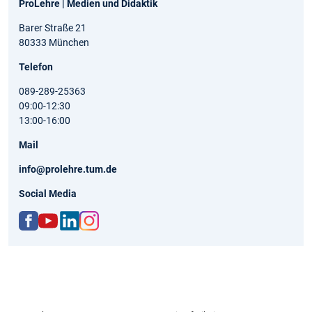
ProLehre | Medien und Didaktik
Barer Straße 21
80333 München
Telefon
089-289-25363
09:00-12:30
13:00-16:00
Mail
info@prolehre.tum.de
Social Media
ww
http
http
http
w.fa
s://
s://d
s://
ceb
ww
e.lin
ww
ook.
w.yo
kedi
w.in
com
utu
n.co
stag