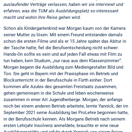
auslaufender Verträge verlassen, haben wir sie interviewt und
erfahren, was die TUM als Ausbildungsplatz so interessant
macht und wohin ihre Reise gehen wird.
Schon als Kindergartenkind war Morgan kaum von der Kamera
seiner Mutter zu lösen. Mit einem Freund entstanden damals
schon die ersten Filme und als er 15 Jahre später das Abitur in
der Tasche hatte, fiel die Berufsentscheidung nicht schwer:
Hands-On sollte es sein und auf jeden Fall etwas mit Film zu
tun haben, kein Studium, „nur raus aus dem Klassenzimmer“.
Morgan begann die Ausbildung zum Mediengestalter Bild und
Ton. Sie geht in Bayern mit der Praxisphase im Betrieb und
Blockunterricht in der Berufsschule in Fürth einher. Dort
kommen alle Azubis des gesamten Freistaats zusammen,
gehen gemeinsam in die Schule und leben wochenweise
zusammen in einer Art Jugendherberge. Morgan, der anfangs
noch bei einem anderen Betrieb arbeitete, lernte Yannick, der im
September 2021 seine Ausbildung bei ProLehre begonnen hatte,
in der Berufsschule kennen. Als Morgans Betrieb nach seinem
ersten Lehrjahr Insolvenz anmeldete, brauchte er eine neue
Ausbildungsstätte und erfuhr durch Yannick von einem freien